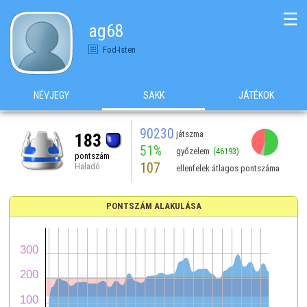
☰
ag68
Fod-Isten
NÉVJEGY
SAKK
JÁTÉKOK
90230
játszma
183
51%
győzelem
(46193)
pontszám
107
Haladó
ellenfelek átlagos pontszáma
PONTSZÁM ALAKULÁSA