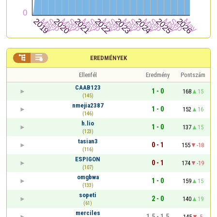


EREDMÉNYEK
Ellenfél
Eredmény
Pontszám
CAAB123
1 - 0
168
15
(145)
nmejia2387
1 - 0
152
16
(146)
h.lio
1 - 0
137
15
(123)
tasian3
0 - 1
155
-18
(116)
ESPIGON
0 - 1
174
-19
(107)
omgbwa
1 - 0
159
15
(133)
sopeti
2 - 0
140
19
(61)
merciles
1,5 - 1,5
145
-5