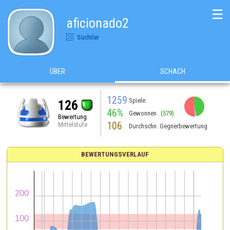
☰
aficionado2
Süchtler
ÜBER
SCHACH
1259
Spiele
126
46%
Gewonnen
(579)
Bewertung
106
Mittelstufe
Durchschn. Gegnerbewertung
BEWERTUNGSVERLAUF