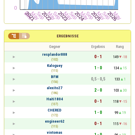


ERGEBNISSE
Gegner
Ergebnis
Rang
resplandor888
0 - 1
149
-18
(102)
Kaloguey
1 - 0
134
15
(115)
BFM
0,5 - 0,5
133
1
(156)
alexito27
2 - 0
103
30
(186)
Haiti1804
0 - 1
118
-15
(137)
CHERED
1 - 0
99
19
(172)
engineer62
0 - 1
115
-16
(115)
vintomas
1 - 0
96
19