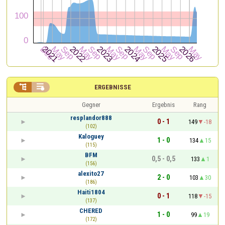


ERGEBNISSE
Gegner
Ergebnis
Rang
resplandor888
0 - 1
149
-18
(102)
Kaloguey
1 - 0
134
15
(115)
BFM
0,5 - 0,5
133
1
(156)
alexito27
2 - 0
103
30
(186)
Haiti1804
0 - 1
118
-15
(137)
CHERED
1 - 0
99
19
(172)