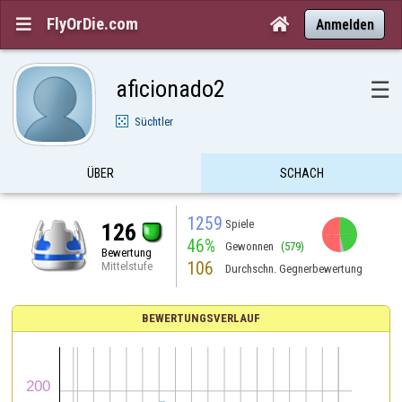
FlyOrDie.com


Anmelden
aficionado2
☰
Süchtler
ÜBER
SCHACH
1259
Spiele
126
46%
Gewonnen
(579)
Bewertung
106
Mittelstufe
Durchschn. Gegnerbewertung
BEWERTUNGSVERLAUF