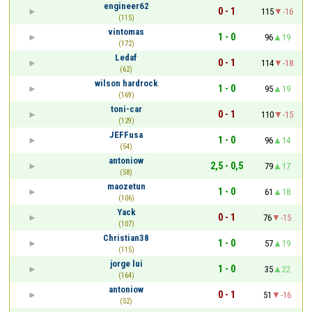
engineer62
0 - 1
115
-16
(115)
vintomas
1 - 0
96
19
(172)
Ledaf
0 - 1
114
-18
(62)
wilson hardrock
1 - 0
95
19
(169)
toni-car
0 - 1
110
-15
(129)
JEFFusa
1 - 0
96
14
(54)
antoniow
2,5 - 0,5
79
17
(58)
maozetun
1 - 0
61
18
(106)
Yack
0 - 1
76
-15
(107)
Christian38
1 - 0
57
19
(115)
jorge lui
1 - 0
35
22
(164)
antoniow
0 - 1
51
-16
(52)