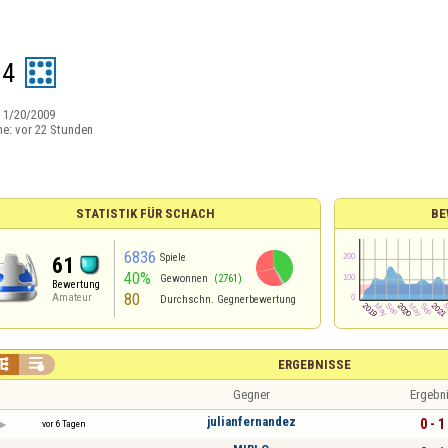
24
:
1/20/2009
ne:
vor 22 Stunden
STATISTIK FÜR SCHACH
BE
6836
Spiele
61
40%
Gewonnen
(2761)
Bewertung
80
Amateur
Durchschn. Gegnerbewertung


ERGEBNISSE
Gegner
Ergebn
julianfernandez
0 - 1
vor 6 Tagen