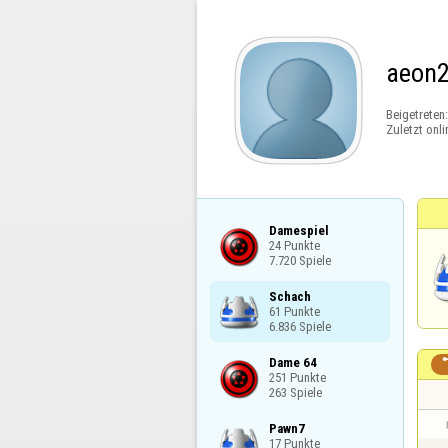
aeon
Beigetreten
Zuletzt onli
Damespiel

24 Punkte

7.720 Spiele
Schach

61 Punkte

6.836 Spiele
Dame 64

251 Punkte

263 Spiele
Pawn7

17 Punkte
