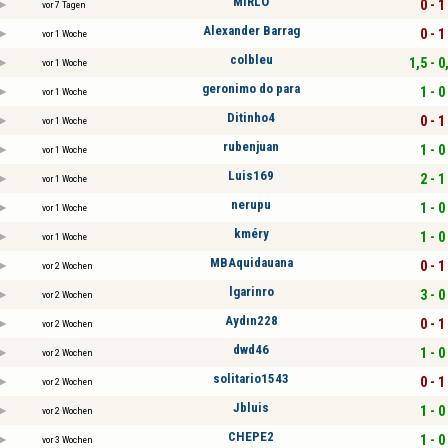
MIRLO
0 - 1
vor 7 Tagen
Alexander Barrag
0 - 1
vor 1 Woche
colbleu
1,5 - 0
vor 1 Woche
geronimo do para
1 - 0
vor 1 Woche
Ditinho4
0 - 1
vor 1 Woche
rubenjuan
1 - 0
vor 1 Woche
Luis169
2 - 1
vor 1 Woche
nerupu
1 - 0
vor 1 Woche
kméry
1 - 0
vor 1 Woche
MBAquidauana
0 - 1
vor 2 Wochen
lgarinro
3 - 0
vor 2 Wochen
Aydın228
0 - 1
vor 2 Wochen
dwd46
1 - 0
vor 2 Wochen
solitario1543
0 - 1
vor 2 Wochen
Jbluis
1 - 0
vor 2 Wochen
CHEPE2
1 - 0
vor 3 Wochen