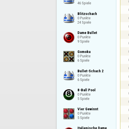
46 Spiele
Blitzschach

0 Punkte

24 Spiele
Dame Bullet

0 Punkte

9 Spiele
Gomoku

0 Punkte

6 Spiele
Bullet-Schach 2

0 Punkte

6 Spiele
8-Ball Pool

0 Punkte

5 Spiele
Vier Gewinnt

0 Punkte

5 Spiele
Italienische Dame
