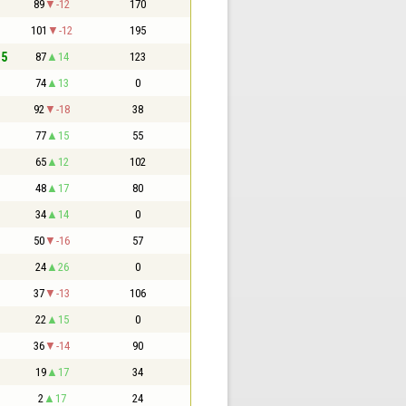
89
-12
170
101
-12
195
,5
87
14
123
74
13
0
92
-18
38
77
15
55
65
12
102
48
17
80
34
14
0
50
-16
57
24
26
0
37
-13
106
22
15
0
36
-14
90
19
17
34
2
17
24