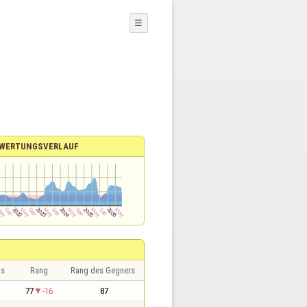
☰
WERTUNGSVERLAUF
is
Rang
Rang des Gegners
77
-16
87