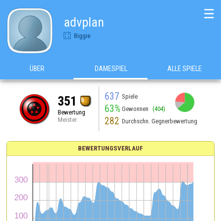
☰
advplan
Biggie
ÜBER
DAMESPIEL
ALLE SPIELE
637
Spiele
351
63%
Gewonnen
(404)
Bewertung
282
Meister
Durchschn. Gegnerbewertung
BEWERTUNGSVERLAUF