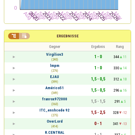


ERGEBNISSE
Gegner
Ergebnis
Rang
Virgíliov3
1 - 0
344
11
(240)
lmpm
1 - 0
330
14
(276)
EJAU
1,5 - 0,5
312
18
(399)
Américo51
1,5 - 0,5
296
16
(349)
franrox972000
1,5 - 1,5
291
5
(360)
ITC_enshcede 92
1,5 - 2,5
328
-12
(275)
OverLord
0 - 1
341
-13
(414)
R.CENTRAL
1 - 1
337
4