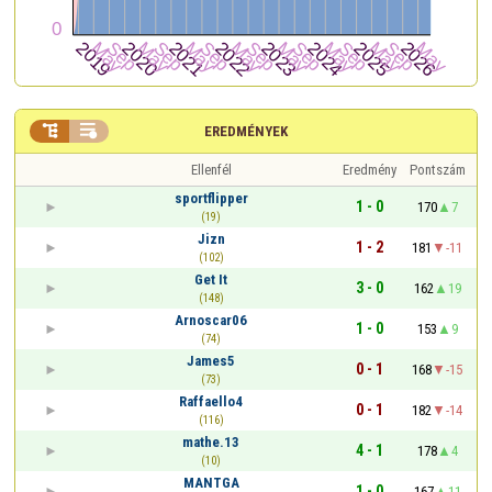


EREDMÉNYEK
Ellenfél
Eredmény
Pontszám
sportflipper
1 - 0
170
7
(19)
Jizn
1 - 2
181
-11
(102)
Get It
3 - 0
162
19
(148)
Arnoscar06
1 - 0
153
9
(74)
James5
0 - 1
168
-15
(73)
Raffaello4
0 - 1
182
-14
(116)
mathe.13
4 - 1
178
4
(10)
MANTGA
1 - 0
167
11