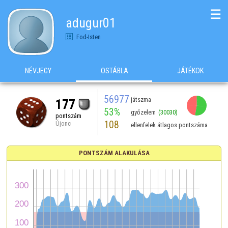
☰
adugur01
Fod-Isten
NÉVJEGY
OSTÁBLA
JÁTÉKOK
56977
játszma
177
53%
győzelem
(30030)
pontszám
108
Újonc
ellenfelek átlagos pontszáma
PONTSZÁM ALAKULÁSA