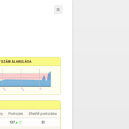
☰
TSZÁM ALAKULÁSA
ny
Pontszám
Ellenfél pontszáma
137
12
51