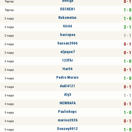
bexiga
0 - 1
Tegnap
DECKE81
1 - 0
Tegnap
Rukometas
1 - 0
2 napja
titi44
2 - 1
2 napja
kasiopea
1 - 1
2 napja
hassan2006
0 - 1
2 napja
eljeque7
0 - 1
2 napja
123fhr
1 - 0
2 napja
Har56
0 - 1
2 napja
Pedro Morais
1 - 0
3 napja
dadi4121
0 - 1
3 napja
Aly3
1 - 1
3 napja
NEWRAFA
0 - 1
3 napja
Paulinhopc
1 - 0
3 napja
marino2026
0 - 1
3 napja
Douzey0012
1 - 0
5 napja