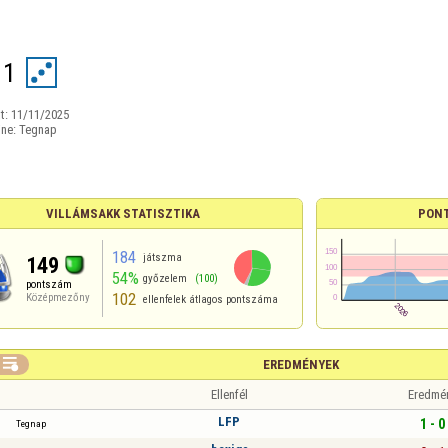
11
t:
11/11/2025
ine:
Tegnap
VILLÁMSAKK STATISZTIKA
PON
184
játszma
149
54%
győzelem
(100)
pontszám
102
Középmezőny
ellenfelek átlagos pontszáma

EREDMÉNYEK
Ellenfél
Eredmé
LFP
1 - 0
Tegnap