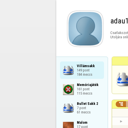
adau
Csatlakozot
Utoljára onl
Villámsakk

149 pont

184 meccs
Memóriajáték

161 pont

115 meccs
Bullet Sakk 2


7 pont

61 meccs
Malom

17 pont
