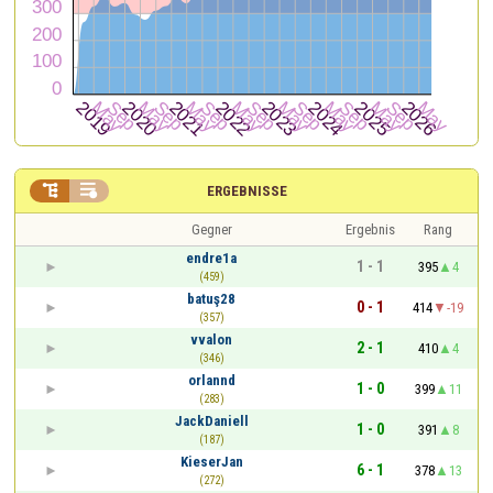


ERGEBNISSE
Gegner
Ergebnis
Rang
endre1a
1 - 1
395
4
(459)
batuş28
0 - 1
414
-19
(357)
vvalon
2 - 1
410
4
(346)
orlannd
1 - 0
399
11
(283)
JackDaniell
1 - 0
391
8
(187)
KieserJan
6 - 1
378
13
(272)