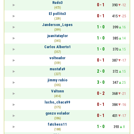
Rudo3
0 - 1
390
-12
(473)
El pollito3
0 - 1
415
-25
(209)
Janderson_Lopes
1 - 0
399
16
(399)
juanitataylor
1 - 0
385
14
(345)
Carlos Alberto1
1 - 0
370
15
(357)
volteador
0 - 1
387
-17
(359)
mustafa9
2 - 0
372
15
(227)
jimmy rubio
3 - 0
347
25
(305)
Valtonn
0 - 2
368
-21
(414)
lucho_chaca99
0 - 1
384
-16
(375)
gonzo volador
0 - 1
401
-17
(386)
fatchess11
1 - 0
393
8
(188)