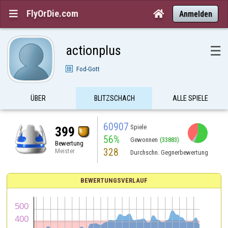
FlyOrDie.com


Anmelden
actionplus
☰
Fod-Gott
ÜBER
BLITZSCHACH
ALLE SPIELE
60907
Spiele
399
56%
Gewonnen
(33883)
Bewertung
328
Meister
Durchschn. Gegnerbewertung
BEWERTUNGSVERLAUF