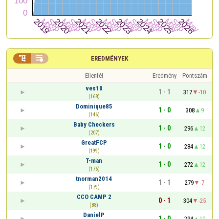


EREDMÉNYEK
Ellenfél
Eredmény
Pontszám
ves10
1 - 1
317
-10
(168)
Dominique85
1 - 0
308
9
(146)
Baby Checkers
1 - 0
296
12
(207)
GreatFCP
1 - 0
284
12
(199)
T-man
1 - 0
272
12
(176)
tnorman2014
1 - 1
279
-7
(179)
CCO CAMP 2
0 - 1
304
-25
(88)
DanielP
1 - 0
294
10