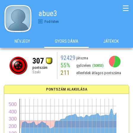
☰
abue3
Fod-Isten
NÉVJEGY
GYORS DÁMA
JÁTÉKOK
92429
játszma
307
55%
győzelem
(50853)
pontszám
211
Szaki
ellenfelek átlagos pontszáma
PONTSZÁM ALAKULÁSA