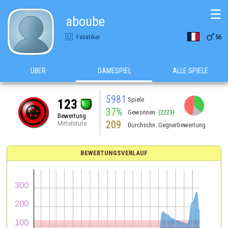
☰
aboube

Fanatiker
56
ÜBER
DAMESPIEL
ALLE SPIELE
5981
Spiele
123
37%
Gewonnen
(2223)
Bewertung
209
Mittelstufe
Durchschn. Gegnerbewertung
BEWERTUNGSVERLAUF