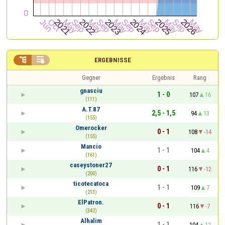


ERGEBNISSE
Gegner
Ergebnis
Rang
gnasciu
1 - 0
107
16
(111)
A.T.87
2,5 - 1,5
94
13
(155)
Omerocker
0 - 1
108
-14
(155)
Mancio
1 - 1
104
4
(161)
caseystoner27
0 - 1
116
-12
(200)
ticotecatoca
1 - 1
109
7
(213)
ElPatron.
0 - 1
116
-7
(342)
Alhalim
1 - 1
104
12