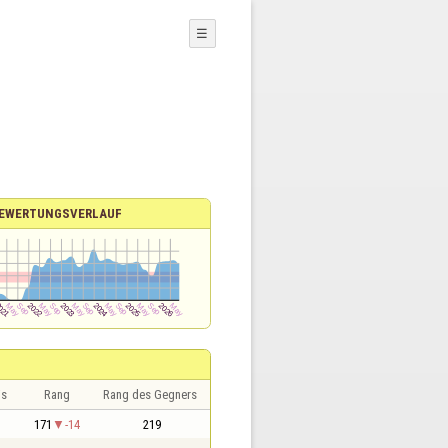
☰
EWERTUNGSVERLAUF
is
Rang
Rang des Gegners
171
-14
219