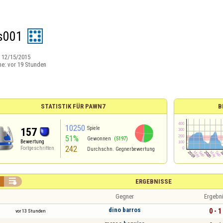
s001
:
12/15/2015
ne:
vor 19 Stunden
STATISTIK FÜR PAWN7
B
10250
Spiele
157
51%
Gewonnen
(5197)
Bewertung
242
Fortgeschritten
Durchschn. Gegnerbewertung

ERGEBNISSE
Gegner
Ergebn
dino barros
0 - 1
vor 13 Stunden