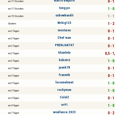
marco baquiro
0 - 1
vor 17 Stunden
tong po
1 - 0
vor 17 Stunden
oxbowbandit
1 - 1
vor 19 Stunden
Mrbig123
1 - 2
Gestern
mostarac
0 - 1
vor 2 Tagen
Chef man
0 - 1
vor 2 Tagen
PRENJAK747
0 - 1
vor 2 Tagen
khanhdu
0,5 - 1
vor 2 Tagen
hókotró
1 - 0
vor 2 Tagen
juank78
0 - 1
vor 3 Tagen
franmtb
0 - 1
vor 3 Tagen
İncemehmet
1 - 0
vor 3 Tagen
rockyman
1 - 0
vor 3 Tagen
Celal2
0 - 1
vor 4 Tagen
or91
1 - 0
vor 6 Tagen
woallance.2023
0 - 2
vor 7 Tagen