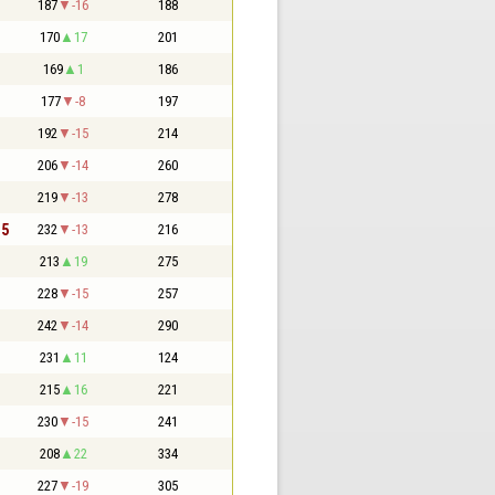
187
-16
188
170
17
201
169
1
186
177
-8
197
192
-15
214
206
-14
260
219
-13
278
,5
232
-13
216
213
19
275
228
-15
257
242
-14
290
231
11
124
215
16
221
230
-15
241
208
22
334
227
-19
305