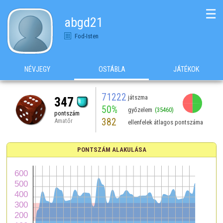
☰
abgd21
Fod-Isten
NÉVJEGY
OSTÁBLA
JÁTÉKOK
71222
játszma
347
50%
győzelem
(35460)
pontszám
382
Amatőr
ellenfelek átlagos pontszáma
PONTSZÁM ALAKULÁSA