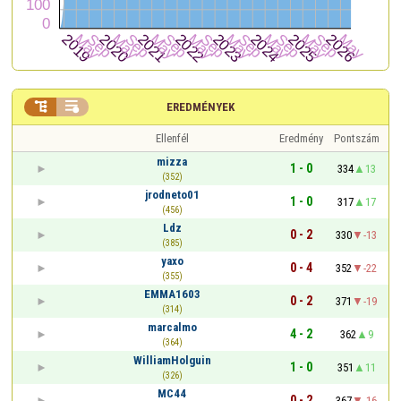


EREDMÉNYEK
Ellenfél
Eredmény
Pontszám
mizza
1 - 0
334
13
(352)
jrodneto01
1 - 0
317
17
(456)
Ldz
0 - 2
330
-13
(385)
yaxo
0 - 4
352
-22
(355)
EMMA1603
0 - 2
371
-19
(314)
marcalmo
4 - 2
362
9
(364)
WilliamHolguin
1 - 0
351
11
(326)
MC44
0 - 2
367
-16