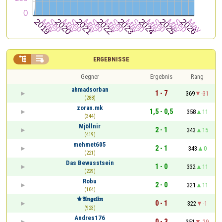


ERGEBNISSE
Gegner
Ergebnis
Rang
ahmadsorban
1 - 7
369
-31
(288)
zoran.mk
1,5 - 0,5
358
11
(344)
Mjöllnir
2 - 1
343
15
(419)
mehmet605
2 - 1
343
0
(221)
Das Bewusstsein
1 - 0
332
11
(229)
Robu
2 - 0
321
11
(104)
⚜️𝕬𝖓𝖌𝖊𝖑𝖎𝖓
0 - 1
322
-1
(923)
Andres176
0 - 3
351
-29