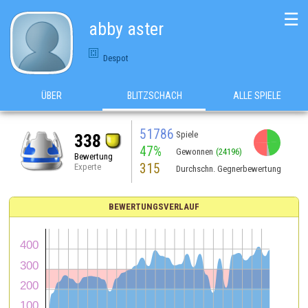
☰
abby aster
Despot
ÜBER
BLITZSCHACH
ALLE SPIELE
51786
Spiele
338
47%
Gewonnen
(24196)
Bewertung
315
Experte
Durchschn. Gegnerbewertung
BEWERTUNGSVERLAUF