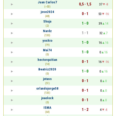
Juan Carlos7
0,5 - 1,5
37
-8
(~53)
jose2024
0 - 1
53
-16
(48)
Shuja
1 - 0
39
14
(2)
Nardz
1 - 1
32
7
(130)
yoshio
1 - 0
16
16
(19)
Mai74
1 - 0
0
16
(0)
hectorquitian
0 - 1
16
-16
(14)
Beatriz2020
1 - 0
0
16
(0)
jotass
0 - 1
0
0
(51)
orlandojorge58
0 - 1
0
0
(133)
joaolock
0 - 1
0
0
(0)
ISMA
1 - 2
4
-4
(64)