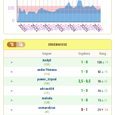


ERGEBNISSE
Gegner
Ergebnis
Rang
Andy5
1 - 0
100
19
(155)
ander76manu
1 - 0
82
18
(116)
power_tripod
2,5 - 0,5
56
26
(143)
adrian458
1 - 0
36
20
(121)
maloda
1 - 0
15
21
(128)
osmarobraz
0 - 1
29
-14
(81)