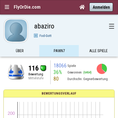
FlyOrDie.com


Anmelden
abaziro
☰
Fod-Gott
ÜBER
PAWN7
ALLE SPIELE
18066
Spiele
116
36%
Gewonnen
(6464)
Bewertung
80
Mittelstufe
Durchschn. Gegnerbewertung
BEWERTUNGSVERLAUF