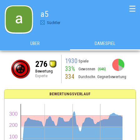
☰
a5
Süchtler
ÜBER
DAMESPIEL
1930
Spiele
276
33%
Gewonnen
(646)
Bewertung
334
Experte
Durchschn. Gegnerbewertung
BEWERTUNGSVERLAUF