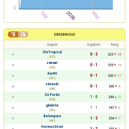


ERGEBNISSE
Gegner
Ergebnis
Rang
OleTropical
0 - 3
323
-28
(327)
zabawi
0 - 1
339
-16
(340)
dav86
0 - 1
356
-17
(331)
sdeendi
0 - 1
360
-4
(683)
Só Perde
1 - 0
344
16
(354)
gbwhite
1 - 1
347
-3
(296)
Belempara
1 - 3
354
-7
(447)
HormuzStrait
1 - 2
355
-1