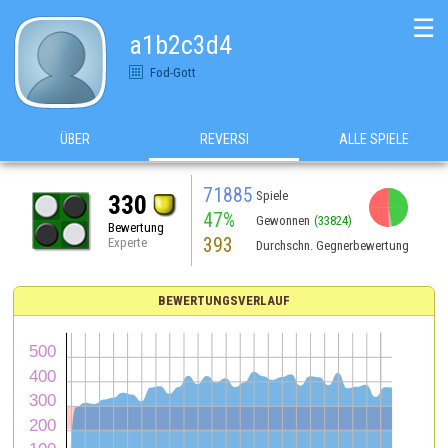
☰
a1b2c3d4
Fod-Gott
ÜBER
REVERSI
ALLE SPIELE
71885
Spiele
330
47%
Gewonnen
(33824)
Bewertung
393
Experte
Durchschn. Gegnerbewertung
BEWERTUNGSVERLAUF