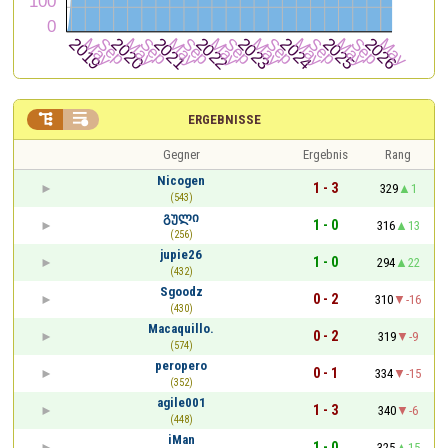


ERGEBNISSE
Gegner
Ergebnis
Rang
Nicogen
1 - 3
329
1
(543)
გული
1 - 0
316
13
(256)
jupie26
1 - 0
294
22
(432)
Sgoodz
0 - 2
310
-16
(430)
Macaquillo.
0 - 2
319
-9
(574)
peropero
0 - 1
334
-15
(352)
agile001
1 - 3
340
-6
(448)
iMan
1 - 0
325
15