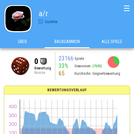
☰
a/r
Süchtler
ÜBER
BACKGAMMON
ALLE SPIELE
23166
Spiele
0
33%
Gewonnen
(7693)
Bewertung
65
Novize
Durchschn. Gegnerbewertung
BEWERTUNGSVERLAUF