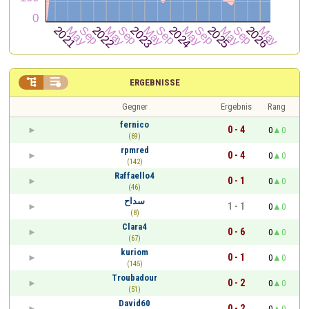


ERGEBNISSE
Gegner
Ergebnis
Rang
fernico
0 - 4
0
0
(69)
rpmred
0 - 4
0
0
(142)
Raffaello4
0 - 1
0
0
(46)
سداح
1 - 1
0
0
(8)
Clara4
0 - 6
0
0
(67)
kuriom
0 - 1
0
0
(145)
Troubadour
0 - 2
0
0
(51)
David60
0 - 2
0
0