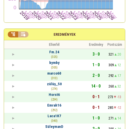


EREDMÉNYEK
Ellenfél
Eredmény
Pontszám
Fm.24
3 - 0
321
20
(325)
bymby
1 - 0
309
12
(305)
marco60
2 - 0
292
17
(313)
zülüş_50
14 - 0
260
32
(274)
Horst6
0 - 1
273
-13
(234)
Emrah16
0 - 1
285
-12
(292)
Laca187
1 - 0
271
14
(340)
SüleymanD
2 - 0
255
16