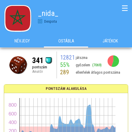
☰
_nida_
Despota
NÉVJEGY
OSTÁBLA
JÁTÉKOK
12821
játszma
341
55%
győzelem
(7069)
pontszám
289
Amatőr
ellenfelek átlagos pontszáma
PONTSZÁM ALAKULÁSA