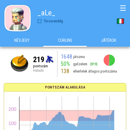
☰
_aLe_
Törzsvendég
NÉVJEGY
CURLING
JÁTÉKOK
1648
játszma
219
50%
győzelem
(819)
pontszám
138
Haladó
ellenfelek átlagos pontszáma
PONTSZÁM ALAKULÁSA