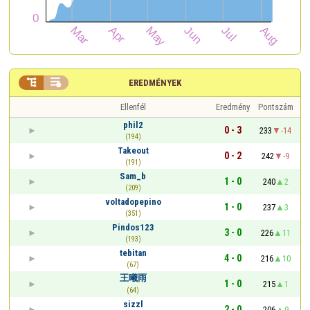


EREDMÉNYEK
Ellenfél
Eredmény
Pontszám
phil2
0 - 3
233
-14
(194)
Takeout
0 - 2
242
-9
(191)
Sam_b
1 - 0
240
2
(209)
voltadopepino
1 - 0
237
3
(351)
Pindos123
3 - 0
226
11
(193)
tebitan
4 - 0
216
10
(67)
王曦雨
1 - 0
215
1
(64)
sizzl
2 - 0
206
9