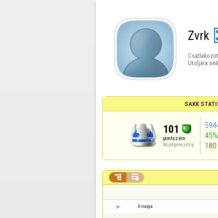
Zvrk
Csatlakozot
Utoljára onl
SAKK STATI
594
101
45%
pontszám
180
Középmezőny


6 napja