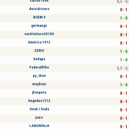
carlos1044
0,5 - 0,
deividrivers
0 - 1
BOEM 9
1 - 0
germangc
0 - 1
nachitoloco20100
0 - 1
América 1912
0 - 1
ZERIO
1 - 0
hedapa
1 - 0
Federalfilho
0,5 - 0,
py_thon
0 - 1
muybien
1 - 0
jhonperu
0 - 1
hegedus1212
0 - 1
Unuk i Deda
0 - 1
yazır
0 - 1
LANUNINJA
0 - 1