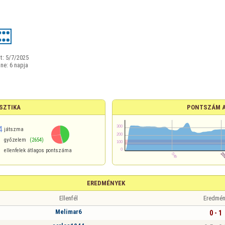
t:
5/7/2025
ine:
6 napja
SZTIKA
PONTSZÁM 
4
játszma
győzelem
(2654)
ellenfelek átlagos pontszáma
EREDMÉNYEK
Ellenfél
Eredmén
Melimar6
0 - 1