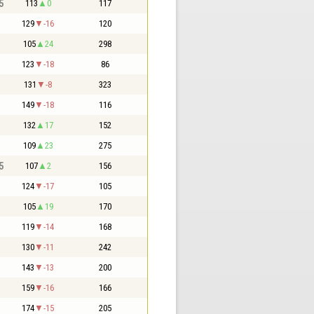
5
113
0
117
129
-16
120
105
24
298
123
-18
86
131
-8
323
149
-18
116
132
17
152
109
23
275
5
107
2
156
124
-17
105
105
19
170
119
-14
168
130
-11
242
143
-13
200
159
-16
166
174
-15
205