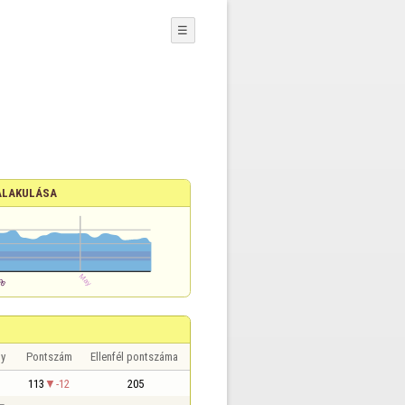
☰
ALAKULÁSA
y
Pontszám
Ellenfél pontszáma
113
-12
205