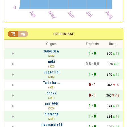


ERGEBNISSE
Gegner
Ergebnis
Rang
GARGOLA
1 - 0
360
18
(395)
néki
0,5 - 0,5
355
8
(552)
SuperTibi
1 - 0
340
15
(316)
Talán ha ...
0 - 1
345
-5
(639)
dnp72
0 - 1
360
-13
(431)
cci1990
1 - 0
343
17
(355)
bintang4
1 - 0
324
19
(393)
nizamaruiz28
1 - 0
300
24