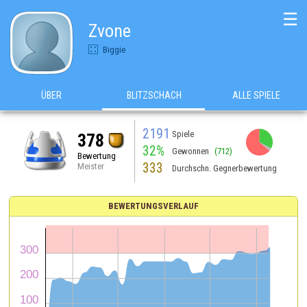
☰
Zvone
Biggie
ÜBER
BLITZSCHACH
ALLE SPIELE
2191
Spiele
378
32%
Gewonnen
(712)
Bewertung
333
Meister
Durchschn. Gegnerbewertung
BEWERTUNGSVERLAUF