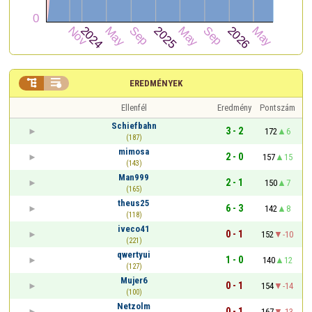


EREDMÉNYEK
Ellenfél
Eredmény
Pontszám
Schiefbahn
3 - 2
172
6
(187)
mimosa
2 - 0
157
15
(143)
Man999
2 - 1
150
7
(165)
theus25
6 - 3
142
8
(118)
iveco41
0 - 1
152
-10
(221)
qwertyui
1 - 0
140
12
(127)
Mujer6
0 - 1
154
-14
(100)
Netzolm
0 - 1
167
-13