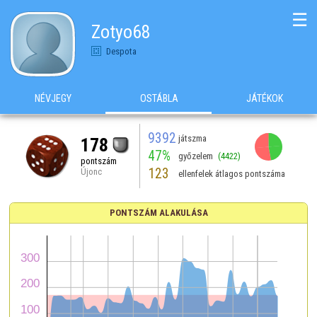
☰
Zotyo68
Despota
NÉVJEGY
OSTÁBLA
JÁTÉKOK
9392
játszma
178
47%
győzelem
(4422)
pontszám
123
Újonc
ellenfelek átlagos pontszáma
PONTSZÁM ALAKULÁSA