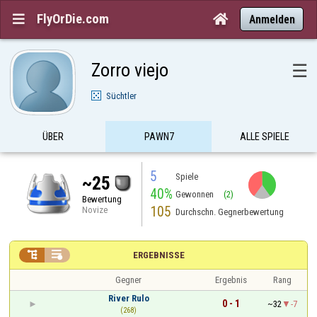
FlyOrDie.com


Anmelden
Zorro viejo
☰
Süchtler
ÜBER
PAWN7
ALLE SPIELE
5
Spiele
~25
40%
Gewonnen
(2)
Bewertung
105
Novize
Durchschn. Gegnerbewertung


ERGEBNISSE
Gegner
Ergebnis
Rang
River Rulo
0 - 1
~32
-7
(268)