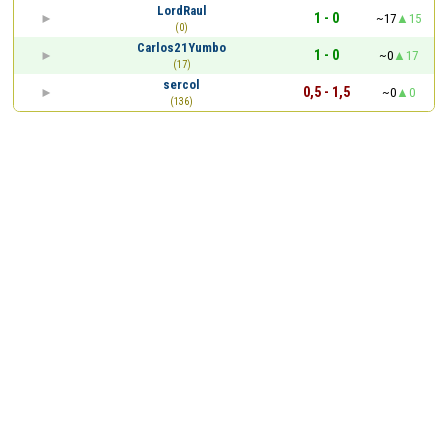
LordRaul
1 - 0
~17
15
(0)
Carlos21Yumbo
1 - 0
~0
17
(17)
sercol
0,5 - 1,5
~0
0
(136)