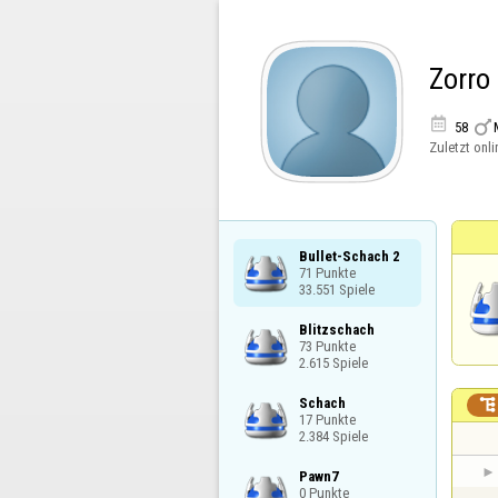
Zorro


58
Zuletzt onli
Bullet-Schach 2

71 Punkte

33.551 Spiele
Blitzschach

73 Punkte

2.615 Spiele
Schach


17 Punkte

2.384 Spiele
Pawn7

0 Punkte
