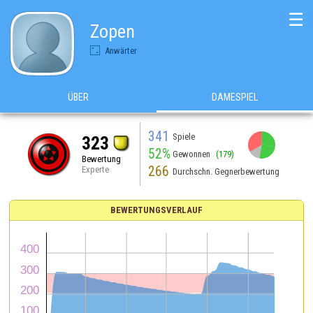
☰
Zopen
Anwärter
ÜBER
DAMESPIEL
341
Spiele
323
52%
Gewonnen
(179)
Bewertung
266
Experte
Durchschn. Gegnerbewertung
BEWERTUNGSVERLAUF