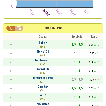


ERGEBNISSE
Gegner
Ergebnis
Rang
kab77
1,5 - 0,5
398
12
(392)
Nuke100
1 - 1
395
3
(445)
chuchosaurio
1 - 0
380
15
(352)
salvo46m
1 - 0
368
12
(285)
terrordasdama
0,5 - 0,5
375
-7
(214)
Ong Bak
1,5 - 0,5
365
10
(341)
João Só
1 - 0
352
13
(294)
Nikamma
1 - 0
347
5