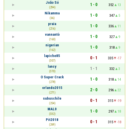
João Só
1 - 0
352
13
(294)
Nikamma
1 - 0
347
5
(66)
praia
1 - 0
336
11
(216)
vannantò
1 - 0
327
9
(160)
nigerian
1 - 0
318
9
(162)
lapiche85
0 - 1
335
-17
(307)
lancy
1 - 1
332
3
(370)
O Super Crack
1 - 0
318
14
(278)
orlando2015
2 - 0
296
22
(271)
subuschile
0 - 1
315
-19
(254)
MAL0
1 - 0
297
18
(332)
Pit2018
0 - 1
315
-18
(269)