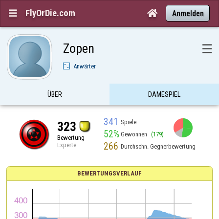
FlyOrDie.com


Anmelden
Zopen
☰
Anwärter
ÜBER
DAMESPIEL
341
Spiele
323
52%
Gewonnen
(179)
Bewertung
266
Experte
Durchschn. Gegnerbewertung
BEWERTUNGSVERLAUF