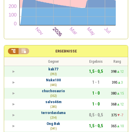


ERGEBNISSE
Gegner
Ergebnis
Rang
kab77
1,5 - 0,5
398
12
(392)
Nuke100
1 - 1
395
3
(445)
chuchosaurio
1 - 0
380
15
(352)
salvo46m
1 - 0
368
12
(285)
terrordasdama
0,5 - 0,5
375
-7
(214)
Ong Bak
1,5 - 0,5
365
10
(341)