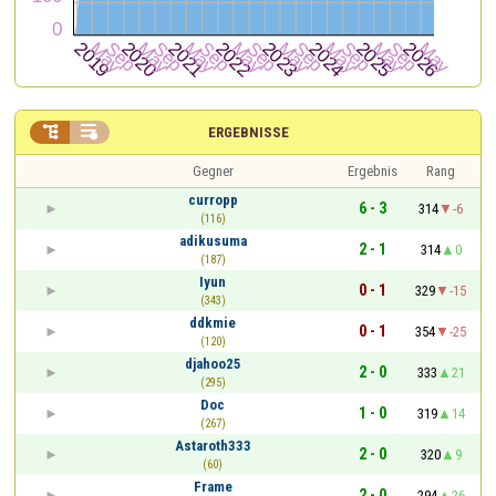


ERGEBNISSE
Gegner
Ergebnis
Rang
curropp
6 - 3
314
-6
(116)
adikusuma
2 - 1
314
0
(187)
Iyun
0 - 1
329
-15
(343)
ddkmie
0 - 1
354
-25
(120)
djahoo25
2 - 0
333
21
(295)
Doc
1 - 0
319
14
(267)
Astaroth333
2 - 0
320
9
(60)
Frame
2 - 0
294
26