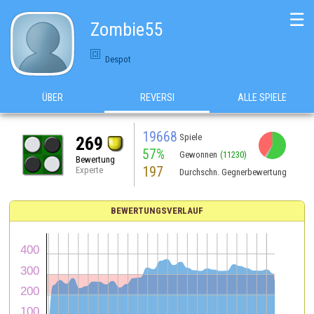
☰
Zombie55
Despot
ÜBER
REVERSI
ALLE SPIELE
19668
Spiele
269
57%
Gewonnen
(11230)
Bewertung
197
Experte
Durchschn. Gegnerbewertung
BEWERTUNGSVERLAUF