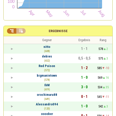


ERGEBNISSE
Gegner
Ergebnis
Rang
nitto
1 - 1
578
2
(608)
debies
0,5 - 0,5
575
3
(652)
Red Poison
1 - 2
585
-10
(572)
bigmanintown
1 - 0
569
16
(578)
IbM
3 - 0
534
35
(619)
orochimaru88
0 - 1
545
-11
(649)
Alessandro094
1 - 0
542
3
(120)
oooober
0 - 1
556
-14