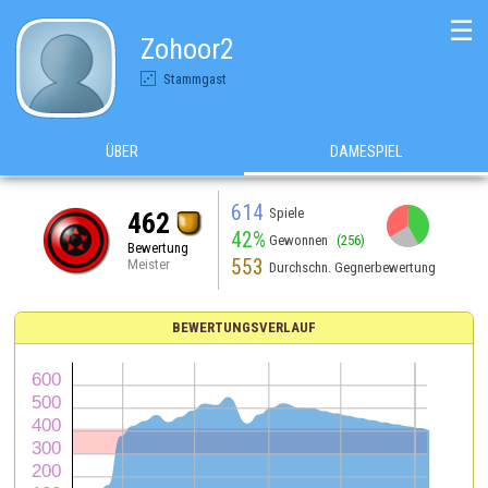
☰
Zohoor2
Stammgast
ÜBER
DAMESPIEL
614
Spiele
462
42%
Gewonnen
(256)
Bewertung
553
Meister
Durchschn. Gegnerbewertung
BEWERTUNGSVERLAUF