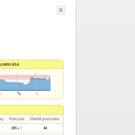
☰
ALAKULÁSA
ny
Pontszám
Ellenfél pontszáma
285
3
44