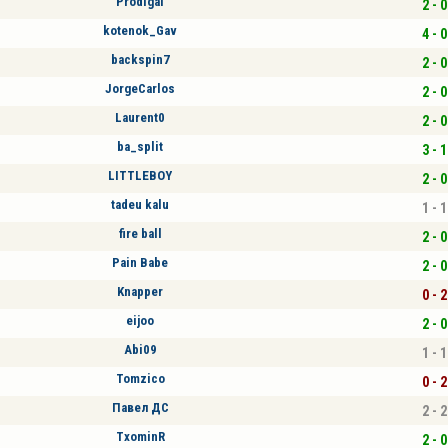
Prodigal
2 - 0
kotenok_Gav
4 - 0
backspin7
2 - 0
JorgeCarlos
2 - 0
Laurent0
2 - 0
ba_split
3 - 1
LITTLEBOY
2 - 0
tadeu kalu
1 - 1
fire ball
2 - 0
Pain Babe
2 - 0
Knapper
0 - 2
eijoo
2 - 0
Abi09
1 - 1
Tomzico
0 - 2
Павел ДС
2 - 2
TxominR
2 - 0