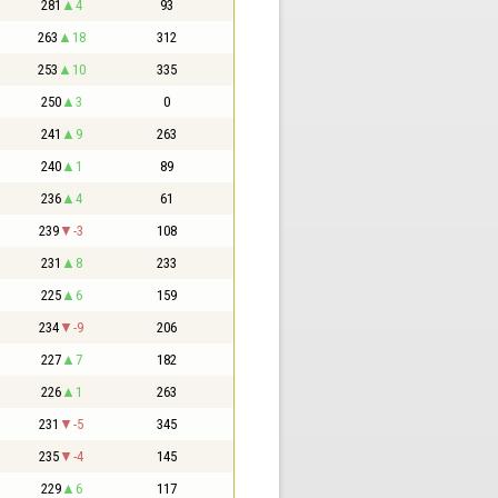
281
4
93
263
18
312
253
10
335
250
3
0
241
9
263
240
1
89
236
4
61
239
-3
108
231
8
233
225
6
159
234
-9
206
227
7
182
226
1
263
231
-5
345
235
-4
145
229
6
117