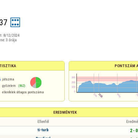
37
t:
8/12/2024
ine:
3 órája
TISZTIKA
PONTSZÁM 
6
játszma
győzelem
(862)
ellenfelek átlagos pontszáma
EREDMÉNYEK
Ellenfél
Eredmé
ti-turb
2 - 0