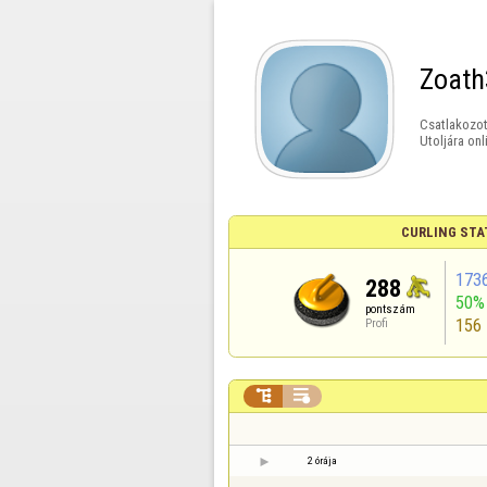
Zoath
Csatlakozot
Utoljára onl
CURLING STA
173
288
50%
pontszám
156
Profi


2 órája