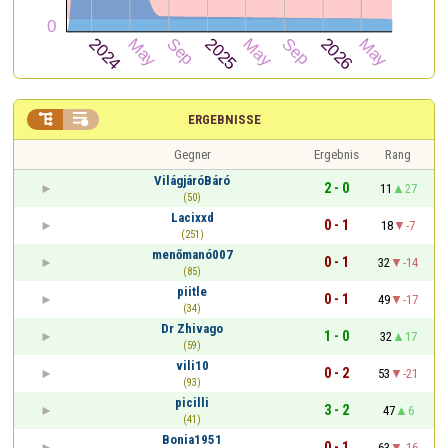


ERGEBNISSE
Gegner
Ergebnis
Rang
VilágjáróBáró
2 - 0
11
27
(50)
Lacixxd
0 - 1
18
-7
(251)
menőmanó007
0 - 1
32
-14
(85)
piitle
0 - 1
49
-17
(34)
Dr Zhivago
1 - 0
32
17
(59)
vili10
0 - 2
53
-21
(93)
picilli
3 - 2
47
6
(41)
Bonia1951
0 - 1
63
-16