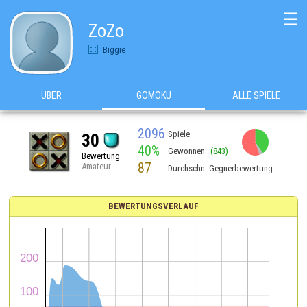
☰
ZoZo
Biggie
ÜBER
GOMOKU
ALLE SPIELE
2096
Spiele
30
40%
Gewonnen
(843)
Bewertung
87
Amateur
Durchschn. Gegnerbewertung
BEWERTUNGSVERLAUF