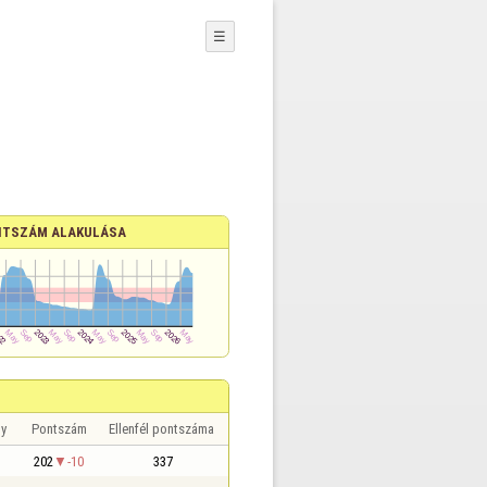
☰
TSZÁM ALAKULÁSA
y
Pontszám
Ellenfél pontszáma
202
-10
337