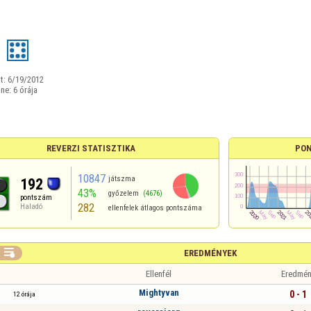
t:
6/19/2012
ine:
6 órája
REVERZI STATISZTIKA
PON
10847
játszma
192
43%
győzelem
(4676)
pontszám
282
Haladó
ellenfelek átlagos pontszáma

EREDMÉNYEK
Ellenfél
Eredmén
Mightyvan
0 - 1
12 órája