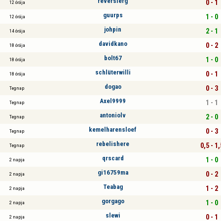
reversierg
0 - 1
12 órája
guurps
1 - 0
12 órája
johpin
2 - 1
14 órája
davidkano
0 - 2
18 órája
bolt67
1 - 0
18 órája
schlüterwilli
0 - 1
18 órája
dogao
0 - 3
Tegnap
Axel9999
1 - 1
Tegnap
antoniolv
2 - 0
Tegnap
kemelharensloef
0 - 3
Tegnap
rebelishere
0,5 - 1,
Tegnap
qrscard
1 - 0
2 napja
gi16759ma
0 - 2
2 napja
Teabag
1 - 2
2 napja
gorgago
1 - 0
2 napja
slewi
0 - 1
2 napja