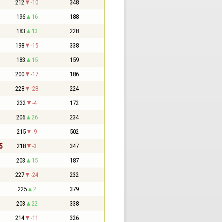
212
-10
348
196
16
188
183
13
228
198
-15
338
183
15
159
200
-17
186
228
-28
224
232
-4
172
206
26
234
215
-9
502
5
218
-3
347
203
15
187
227
-24
232
225
2
379
203
22
338
214
-11
326