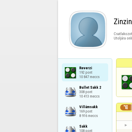
Zinzin
Csatlakozot
Utoljára onl
Reverzi

192 pont

10 847 meccs
Bullet Sakk 2

308 pont

10 413 meccs
Villámsakk


169 pont

8 916 meccs
Sakk

108 pont
