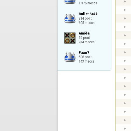
1 376 meccs
Bullet Sakk

214 pont

605 meccs
Amőba

59 pont

234 meccs
Pawn7

508 pont

143 meccs