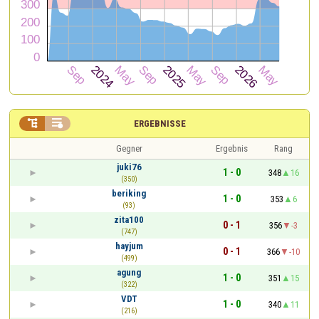


ERGEBNISSE
Gegner
Ergebnis
Rang
juki76
1 - 0
348
16
(350)
beriking
1 - 0
353
6
(93)
zita100
0 - 1
356
-3
(747)
hayjum
0 - 1
366
-10
(499)
agung
1 - 0
351
15
(322)
VDT
1 - 0
340
11
(216)