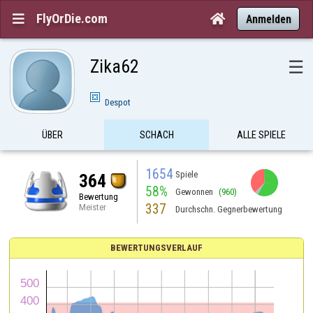
FlyOrDie.com


Anmelden
Zika62
☰
Despot
ÜBER
SCHACH
ALLE SPIELE
1654
Spiele
364
58%
Gewonnen
(960)
Bewertung
337
Meister
Durchschn. Gegnerbewertung
BEWERTUNGSVERLAUF