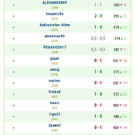
ALEXANDER99
1 - 1
345
-5
(268)
tonymicha
2 - 0
393
25
(413)
Xadrezistas-Além
1 - 0
374
19
(437)
amnesiac83
0,5 - 0,5
374
0
(374)
PEGASO2017
0,5 - 0,5
381
-1
(368)
gujav
0 - 1
391
-10
(532)
emiaj
1 - 0
375
16
(378)
nazimi
0 - 1
392
-17
(368)
Vinko8
1 - 0
372
20
(467)
Gevir
0 - 1
400
-28
(67)
rigo22
1 - 0
386
14
(341)
//pawn//
0 - 1
404
-18
(353)