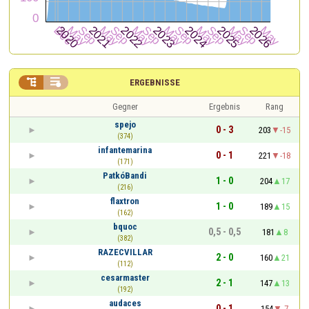


ERGEBNISSE
Gegner
Ergebnis
Rang
spejo
0 - 3
203
-15
(374)
infantemarina
0 - 1
221
-18
(171)
PatkóBandi
1 - 0
204
17
(216)
flaxtron
1 - 0
189
15
(162)
bquoc
0,5 - 0,5
181
8
(382)
RAZECVILLAR
2 - 0
160
21
(112)
cesarmaster
2 - 1
147
13
(192)
audaces
0 - 1
154
-7