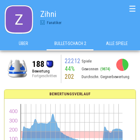
☰
Zihni
Fanatiker
ÜBER
BULLET-SCHACH 2
ALLE SPIELE
22212
Spiele
188
44%
Gewonnen
(9874)
Bewertung
202
Fortgeschritten
Durchschn. Gegnerbewertung
BEWERTUNGSVERLAUF