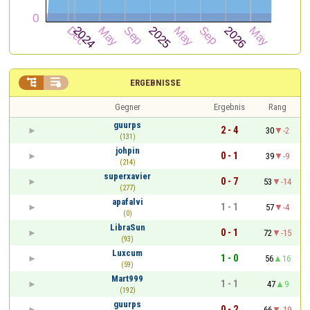


ERGEBNISSE
Gegner
Ergebnis
Rang
guurps
2 - 4
30
-2
(131)
johpin
0 - 1
39
-9
(214)
superxavier
0 - 7
53
-14
(277)
apafalvi
1 - 1
57
-4
(0)
LibraSun
0 - 1
72
-15
(93)
Luxcum
1 - 0
56
16
(59)
Mart999
1 - 1
47
9
(192)
guurps
0 - 2
66
-19