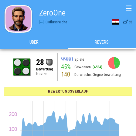
☰
ZeroOne

Einflussreiche
55
ÜBER
REVERSI
9980
Spiele
28
45%
Gewonnen
(4524)
Bewertung
140
Novize
Durchschn. Gegnerbewertung
BEWERTUNGSVERLAUF