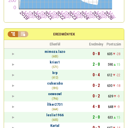


EREDMÉNYEK
Ellenfél
Eredmény
Pontszám
mimoza.lazo
0 - 8
605
-28
(603)
krias1
2 - 0
590
15
(571)
brp
0 - 4
612
-22
(612)
cubacuba
0 - 2
630
-18
(595)
oeweowl
0 - 2
639
-9
(796)
İlker2731
4 - 8
648
-9
(664)
leslie1966
2 - 0
633
15
(605)
Kartal
0 - 2
647
-14