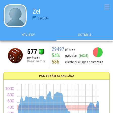
☰
Zel
Despota
NÉVJEGY
OSTÁBLA
29497
játszma
577
54%
győzelem
(16035)
pontszám
586
Középmezőny
ellenfelek átlagos pontszáma
PONTSZÁM ALAKULÁSA