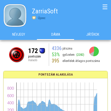
☰
ZarriaSoft
Újonc
NÉVJEGY
DÁMA
JÁTÉKOK
4336
játszma
172
53%
győzelem
(2282)
pontszám
395
Haladó
ellenfelek átlagos pontszáma
PONTSZÁM ALAKULÁSA