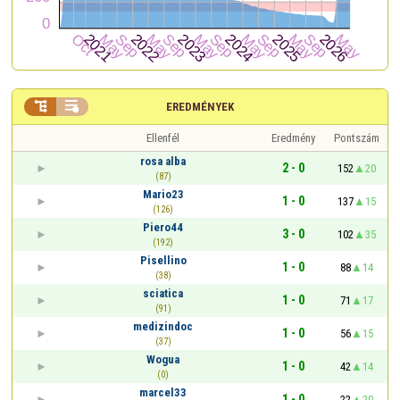


EREDMÉNYEK
Ellenfél
Eredmény
Pontszám
rosa alba
2 - 0
152
20
(87)
Mario23
1 - 0
137
15
(126)
Piero44
3 - 0
102
35
(192)
Pisellino
1 - 0
88
14
(38)
sciatica
1 - 0
71
17
(91)
medizindoc
1 - 0
56
15
(37)
Wogua
1 - 0
42
14
(0)
marcel33
1 - 0
22
20