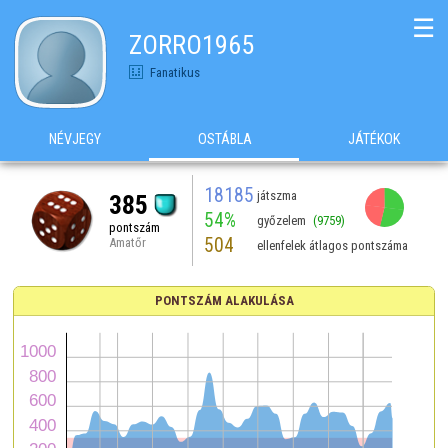
☰
ZORRO1965
Fanatikus
NÉVJEGY
OSTÁBLA
JÁTÉKOK
18185
játszma
385
54%
győzelem
(9759)
pontszám
504
Amatőr
ellenfelek átlagos pontszáma
PONTSZÁM ALAKULÁSA