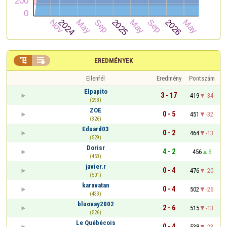


EREDMÉNYEK
Ellenfél
Eredmény
Pontszám
Elpapito
3 - 17
419
-34
(293)
ZOE
0 - 5
451
-32
(326)
Eduard03
0 - 2
464
-13
(529)
Dorisr
4 - 2
456
8
(453)
javier.r
0 - 4
476
-20
(501)
karavatan
0 - 4
502
-26
(433)
bluovay2002
2 - 6
515
-13
(526)
Le Québécois
0 - 4
538
-23