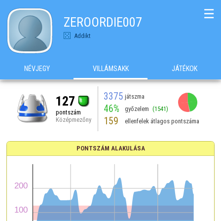
☰
ZEROORDIE007
Addikt
NÉVJEGY
VILLÁMSAKK
JÁTÉKOK
3375
játszma
127
46%
győzelem
(1541)
pontszám
159
Középmezőny
ellenfelek átlagos pontszáma
PONTSZÁM ALAKULÁSA