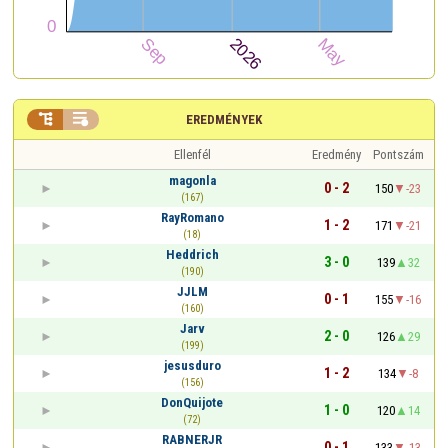


EREDMÉNYEK
Ellenfél
Eredmény
Pontszám
magonla
0 - 2
150
-23
(167)
RayRomano
1 - 2
171
-21
(18)
Heddrich
3 - 0
139
32
(190)
JJLM
0 - 1
155
-16
(160)
Jarv
2 - 0
126
29
(199)
jesusduro
1 - 2
134
-8
(156)
DonQuijote
1 - 0
120
14
(72)
RABNERJR
0 - 1
133
-13