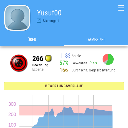
☰
Yusuf00
Stammgast
ÜBER
DAMESPIEL
1183
Spiele
266
57%
Gewonnen
(677)
Bewertung
166
Experte
Durchschn. Gegnerbewertung
BEWERTUNGSVERLAUF