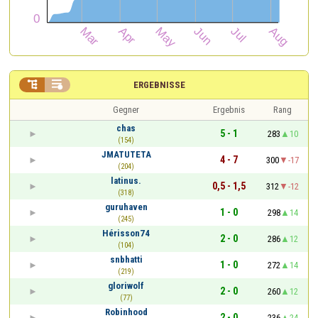


ERGEBNISSE
Gegner
Ergebnis
Rang
chas
5 - 1
283
10
(154)
JMATUTETA
4 - 7
300
-17
(204)
latinus.
0,5 - 1,5
312
-12
(318)
guruhaven
1 - 0
298
14
(245)
Hérisson74
2 - 0
286
12
(104)
snbhatti
1 - 0
272
14
(219)
gloriwolf
2 - 0
260
12
(77)
Robinhood
2 - 0
236
24