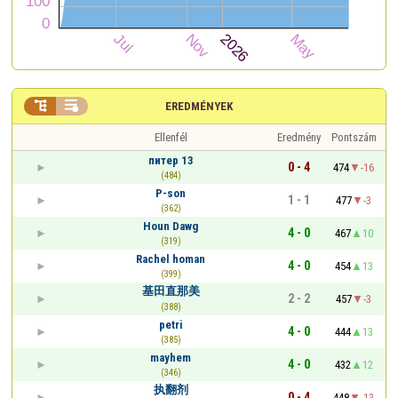


EREDMÉNYEK
Ellenfél
Eredmény
Pontszám
питер 13
0 - 4
474
-16
(484)
P-son
1 - 1
477
-3
(362)
Houn Dawg
4 - 0
467
10
(319)
Rachel homan
4 - 0
454
13
(399)
基田直那美
2 - 2
457
-3
(388)
petri
4 - 0
444
13
(385)
mayhem
4 - 0
432
12
(346)
执翻剂
0 - 4
448
-13