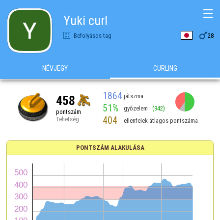
☰
Yuki curl

Befolyásos tag
28
NÉVJEGY
CURLING
1864
játszma
458
51%
győzelem
(942)
pontszám
404
Tehetség
ellenfelek átlagos pontszáma
PONTSZÁM ALAKULÁSA