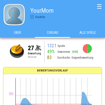
☰
YourMom
Süchtler
ÜBER
CURLING
ALLE SPIELE
1321
Spiele
27
49%
Gewonnen
(650)
Bewertung
83
Novize
Durchschn. Gegnerbewertung
BEWERTUNGSVERLAUF