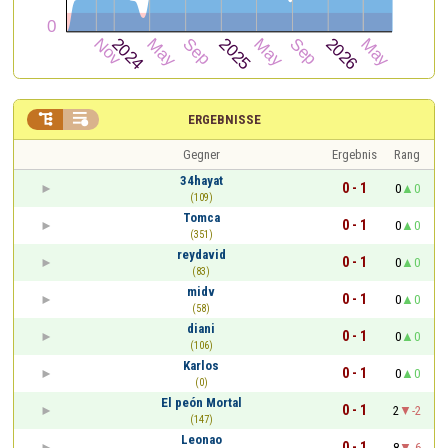


ERGEBNISSE
Gegner
Ergebnis
Rang
34hayat
0 - 1
0
0
(109)
Tomca
0 - 1
0
0
(351)
reydavid
0 - 1
0
0
(83)
midv
0 - 1
0
0
(58)
diani
0 - 1
0
0
(106)
Karlos
0 - 1
0
0
(0)
El peón Mortal
0 - 1
2
-2
(147)
Leonao
0 - 1
8
-6