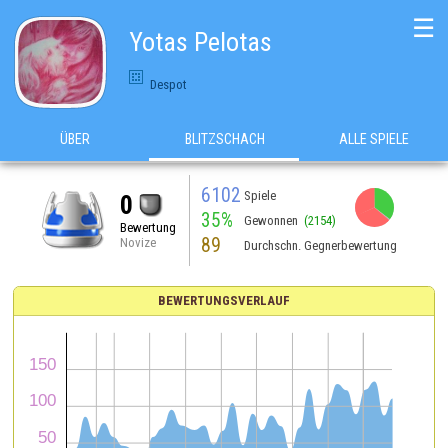
☰
Yotas Pelotas
Despot
ÜBER
BLITZSCHACH
ALLE SPIELE
6102
Spiele
0
35%
Gewonnen
(2154)
Bewertung
89
Novize
Durchschn. Gegnerbewertung
BEWERTUNGSVERLAUF