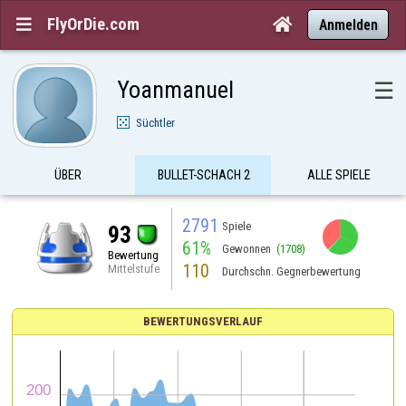
FlyOrDie.com


Anmelden
Yoanmanuel
☰
Süchtler
ÜBER
BULLET-SCHACH 2
ALLE SPIELE
2791
Spiele
93
61%
Gewonnen
(1708)
Bewertung
110
Mittelstufe
Durchschn. Gegnerbewertung
BEWERTUNGSVERLAUF