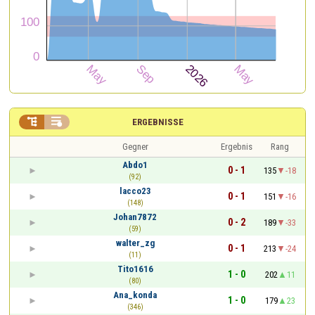


ERGEBNISSE
Gegner
Ergebnis
Rang
Abdo1
0 - 1
135
-18
(92)
lacco23
0 - 1
151
-16
(148)
Johan7872
0 - 2
189
-33
(59)
walter_zg
0 - 1
213
-24
(11)
Tito1616
1 - 0
202
11
(80)
Ana_konda
1 - 0
179
23
(346)