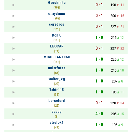
Gauchinha
0 - 1
190
-11
(302)
s_aydinnn
0 - 1
206
-16
(202)
corebros
0 - 1
227
-21
(121)
Don U
1 - 0
215
12
(115)
LEOCAR
0 - 1
237
-22
(99)
MIGUELAN1968
1 - 0
225
12
(145)
uniarfutsa
1 - 0
215
10
(69)
walter_zg
1 - 0
207
8
(22)
Tahir115
1 - 0
196
11
(94)
Lorselord
0 - 1
220
-24
(22)
daudp
4 - 0
205
15
(9)
strelok1
1 - 0
196
9
(43)