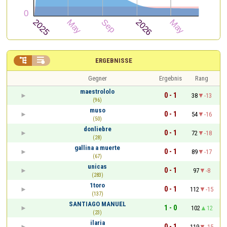


ERGEBNISSE
Gegner
Ergebnis
Rang
maestrololo
0 - 1
38
-13
(96)
muso
0 - 1
54
-16
(50)
donliebre
0 - 1
72
-18
(28)
gallina a muerte
0 - 1
89
-17
(67)
unicas
0 - 1
97
-8
(283)
1toro
0 - 1
112
-15
(137)
SANTIAGO MANUEL
1 - 0
102
12
(23)
ilaria
0 - 1
119
-15