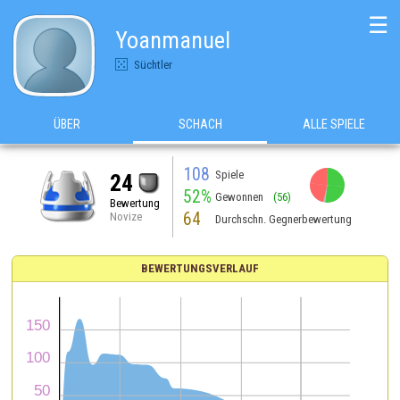
☰
Yoanmanuel
Süchtler
ÜBER
SCHACH
ALLE SPIELE
108
Spiele
24
52%
Gewonnen
(56)
Bewertung
64
Novize
Durchschn. Gegnerbewertung
BEWERTUNGSVERLAUF