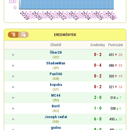


EREDMÉNYEK
Ellenfél
Eredmény
Pontszám
İlker28
0 - 2
451
-26
(207)
ShadowMan
0 - 4
486
-35
(239)
Pauli66
0 - 2
505
-19
(428)
kopoba
0 - 2
521
-16
(521)
MC44
2 - 0
514
7
(296)
Bertl
1 - 0
508
6
(332)
Joseph raafat
6 - 0
495
13
(303)
gudea
8 - 0
481
14