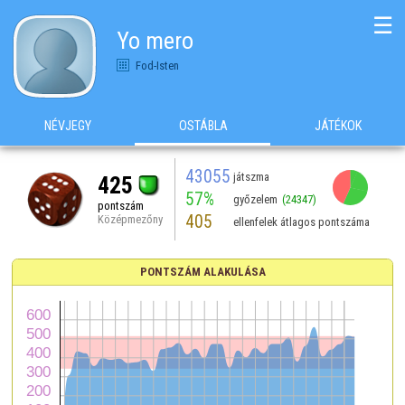
☰
Yo mero
Fod-Isten
NÉVJEGY
OSTÁBLA
JÁTÉKOK
43055
játszma
425
57%
győzelem
(24347)
pontszám
405
Középmezőny
ellenfelek átlagos pontszáma
PONTSZÁM ALAKULÁSA