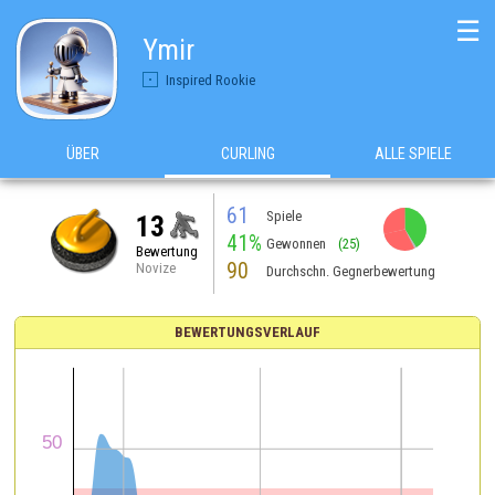
☰
Ymir
Inspired Rookie
ÜBER
CURLING
ALLE SPIELE
61
Spiele
13
41%
Gewonnen
(25)
Bewertung
90
Novize
Durchschn. Gegnerbewertung
BEWERTUNGSVERLAUF