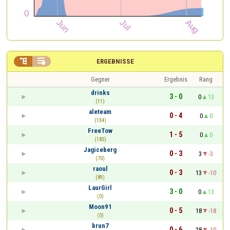


ERGEBNISSE
Gegner
Ergebnis
Rang
drinks
3 - 0
0
13
(11)
aleteam
0 - 4
0
0
(134)
FreeTow
1 - 5
0
0
(185)
Jagiceberg
0 - 3
3
-3
(70)
raoul
0 - 3
13
-10
(89)
LaurGirl
3 - 0
0
13
(0)
Moon91
0 - 5
18
-18
(0)
brun7
0 - 6
28
-10