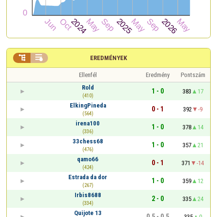


EREDMÉNYEK
Ellenfél
Eredmény
Pontszám
Rold
1 - 0
383
17
(410)
ElkingPineda
0 - 1
392
-9
(564)
irena100
1 - 0
378
14
(336)
33chess68
1 - 0
357
21
(476)
qamo66
0 - 1
371
-14
(424)
Estrada da dor
1 - 0
359
12
(267)
Irbis8688
2 - 0
335
24
(334)
Quijote 13
0,5 - 0,5
335
0