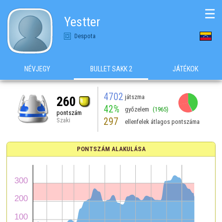
☰
Yestter
Despota
NÉVJEGY
BULLET SAKK 2
JÁTÉKOK
4702
játszma
260
42%
győzelem
(1965)
pontszám
297
Szaki
ellenfelek átlagos pontszáma
PONTSZÁM ALAKULÁSA