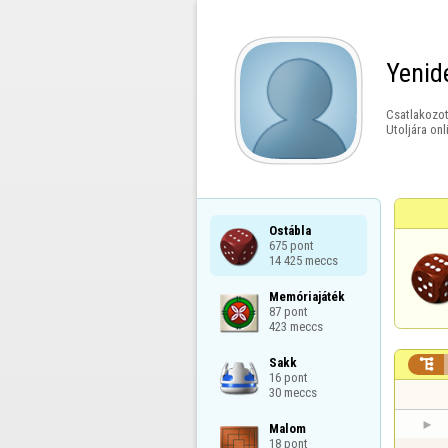
Yenid
Csatlakozot
Utoljára onl
Ostábla

675 pont

14 425 meccs
Memóriajáték

87 pont

423 meccs
Sakk


16 pont

30 meccs
Malom

18 pont
