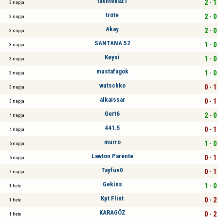
takhtebaz1
2 - 1
3 napja
tröte
2 - 0
3 napja
Akay
2 - 0
3 napja
SANTANA 52
1 - 0
3 napja
Keysi
1 - 0
3 napja
mustafagok
1 - 0
3 napja
wutschko
0 - 1
3 napja
alkaissar
0 - 1
3 napja
Gert6
2 - 0
4 napja
441.5
0 - 1
4 napja
murro
1 - 0
6 napja
Lawton Parente
0 - 1
6 napja
Tayfun0
0 - 1
7 napja
Gekins
1 - 0
1 hete
Kpt Flint
0 - 2
1 hete
KARAGÖZ
0 - 2
1 hete