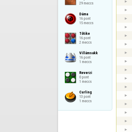
29 meccs
Dáma

16 pont

15 meccs
Tőtike

16 pont

2 meccs
Villámsakk

16 pont

1 meccs
Reverzi

0 pont

1 meccs
Curling

13 pont

1 meccs