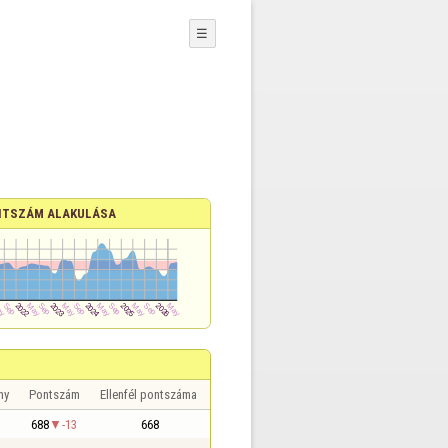
☰
TSZÁM ALAKULÁSA
ny
Pontszám
Ellenfél pontszáma
688
-13
668