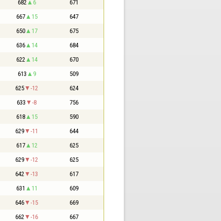
682
6
671
667
15
647
650
17
675
636
14
684
622
14
670
613
9
509
625
-12
624
633
-8
756
618
15
590
629
-11
644
617
12
625
629
-12
625
642
-13
617
631
11
609
646
-15
669
662
-16
667