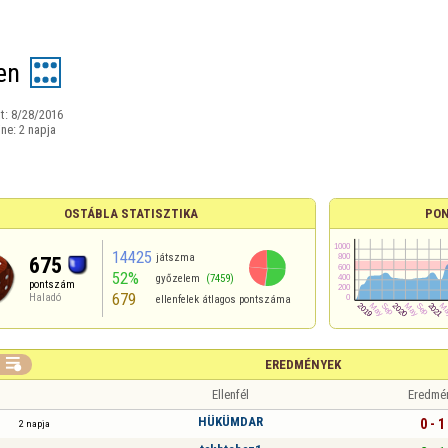
en
t:
8/28/2016
ine:
2 napja
OSTÁBLA STATISZTIKA
PON
14425
játszma
675
52%
győzelem
(7459)
pontszám
679
Haladó
ellenfelek átlagos pontszáma

EREDMÉNYEK
Ellenfél
Eredmé
HÜKÜMDAR
0 - 1
2 napja