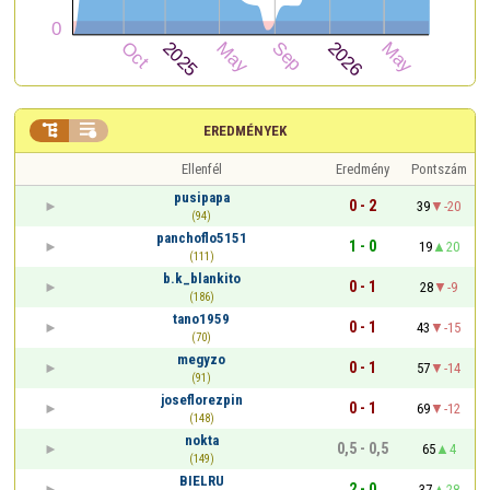


EREDMÉNYEK
Ellenfél
Eredmény
Pontszám
pusipapa
0 - 2
39
-20
(94)
panchoflo5151
1 - 0
19
20
(111)
b.k_blankito
0 - 1
28
-9
(186)
tano1959
0 - 1
43
-15
(70)
megyzo
0 - 1
57
-14
(91)
joseflorezpin
0 - 1
69
-12
(148)
nokta
0,5 - 0,5
65
4
(149)
BIELRU
2 - 0
37
28