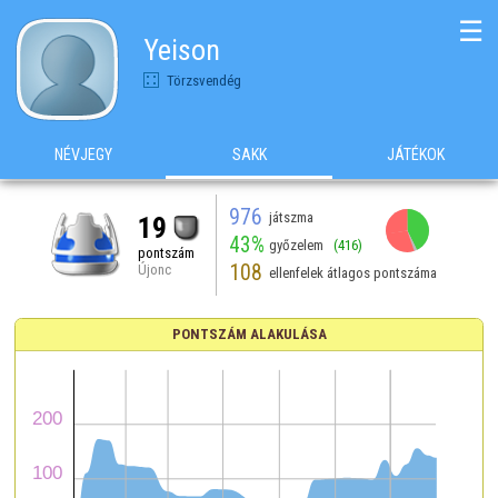
☰
Yeison
Törzsvendég
NÉVJEGY
SAKK
JÁTÉKOK
976
játszma
19
43%
győzelem
(416)
pontszám
108
Újonc
ellenfelek átlagos pontszáma
PONTSZÁM ALAKULÁSA