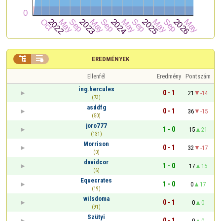


EREDMÉNYEK
Ellenfél
Eredmény
Pontszám
ing.hercules
0 - 1
21
-14
(73)
asddfg
0 - 1
36
-15
(50)
joro777
1 - 0
15
21
(131)
Morrison
0 - 1
32
-17
(0)
davidcor
1 - 0
17
15
(6)
Equecrates
1 - 0
0
17
(19)
wilsdoma
0 - 1
0
0
(91)
Szütyi
0 - 1
0
0