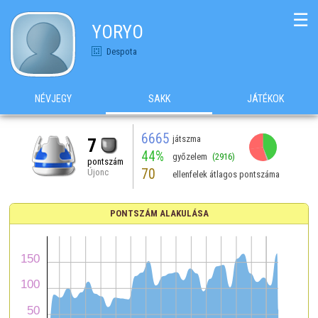
☰
YORYO
Despota
NÉVJEGY
SAKK
JÁTÉKOK
6665
játszma
7
44%
győzelem
(2916)
pontszám
70
Újonc
ellenfelek átlagos pontszáma
PONTSZÁM ALAKULÁSA